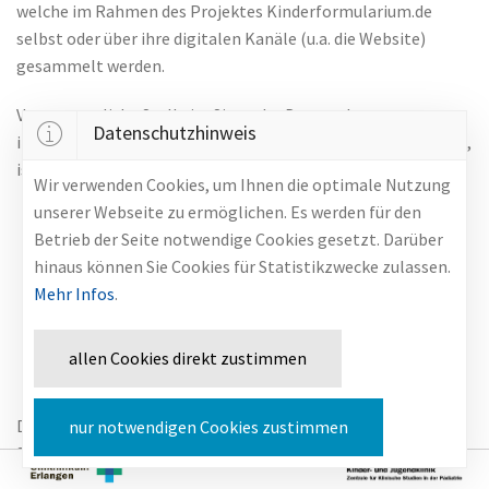
welche im Rahmen des Projektes Kinderformularium.de
selbst oder über ihre digitalen Kanäle (u.a. die Website)
gesammelt werden.
Verantwortliche Stelle im Sinne der Datenschutzgesetze,
Datenschutzhinweis
insbesondere der EU-Datenschutzgrundverordnung (DSGVO),
ist:
Wir verwenden Cookies, um Ihnen die optimale Nutzung
unserer Webseite zu ermöglichen. Es werden für den
Universitätsklinikum Erlangen
Betrieb der Seite notwendige Cookies gesetzt. Darüber
Kinder- und Jugendklinik
hinaus können Sie Cookies für Statistikzwecke zulassen.
Loschgestraße 15
Mehr Infos
.
91054 Erlangen
Telefon: +49 (0) 9131 85-36874
allen Cookies direkt zustimmen
E-Mail:
formularium.kinder@uk-erlangen.de
✉
Das Kinderformularium hat das Ziel, die Qualität und
nur notwendigen Cookies zustimmen
Sicherheit der Pharmakotherapie bei Kindern zu verbessern
und pädiatrisch-pharmakologische Kenntnisse zu