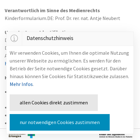
Verantwortlich im Sinne des Medienrechts
Kinderformularium.DE: Prof. Dr. rer. nat. Antje Neubert
Umsatzsteuer-Identifikationsnummer
Datenschutzhinweis
DE 248558812
Das Universitätsklinikum Erlangen ist eine rechtsfähige
Wir verwenden Cookies, um Ihnen die optimale Nutzung
Anstalt des öffentlichen Rechts.
unserer Webseite zu ermöglichen. Es werden für den
https://www.uk-erlangen.de/impressum/
Betrieb der Seite notwendige Cookies gesetzt. Darüber
hinaus können Sie Cookies für Statistikzwecke zulassen.
Klinikumsvorstand
Mehr Infos
.
Prof. Dr. med. Dr. h. c. Heinrich Iro, Ärztlicher Direktor
(Vorsitz)
allen Cookies direkt zustimmen
Dr. jur. Albrecht Bender, Kaufmännischer Direktor
Reiner Schrüfer, Pflegedirektor
nur notwendigen Cookies zustimmen
Prof. Dr. med. Markus F. Neurath, Dekan der Medizinischen
Fakultät