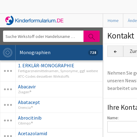
Home
Ände
Kontakt
←
Zur
Monographien
728
1. ERKLÄR-MONOGRAPHIE
Fertigarzneimittelnamen, Synonyme, ggf. weitere
Nehmen Sie ge
ATC-Codes desselben Wirkstoffs
unseren Newsl
Abacavir
bearbeitet un
Ziagen®
Abatacept
Ihre Kont
Orencia®
Abrocitinib
Name:
Cibinqo®
Acetazolamid