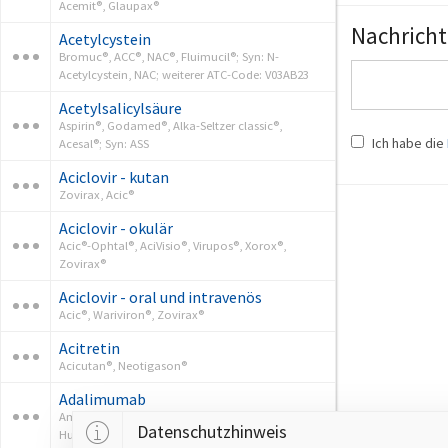
Acemit®, Glaupax®
Nachricht
Acetylcystein
Bromuc®, ACC®, NAC®, Fluimucil®; Syn: N-
Acetylcystein, NAC; weiterer ATC-Code: V03AB23
Acetylsalicylsäure
Aspirin®, Godamed®, Alka-Seltzer classic®,
Ich habe die
Acesal®; Syn: ASS
Aciclovir - kutan
Zovirax, Acic®
Aciclovir - okulär
Acic®-Ophtal®, AciVisio®, Virupos®, Xorox®,
Zovirax®
Aciclovir - oral und intravenös
Acic®, Wariviron®, Zovirax®
Acitretin
Acicutan®, Neotigason®
Adalimumab
Amgevita®, Amsparity®, Hukyndra®, Hulio®,
Datenschutzhinweis
Humira®, Hyrimoz®, Idacio®, Imraldi®, Yuflyma®