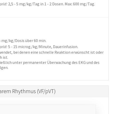
rid:
2,5 - 5
mg/kg/Tag
in 1 - 2 Dosen
. Max: 600 mg/Tag.
5
mg/kg/Dosis
über 60 min.
rid:
5 - 15
microg./kg/Minute,
Dauerinfusion.
rwendet, bei denen eine schnelle Reaktion erwünscht ist oder
 ist.
hließlich unter permanenter Überwachung des EKG und des
lgen.
erbarem Rhythmus (VF/pVT)