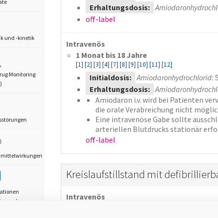
ate
Erhaltungsdosis:
Amiodaronhydrochlo
off-label
 und -kinetik
Intravenös
1 Monat bis 18 Jahre
[1]
[2]
[3]
[4]
[7]
[8]
[9]
[10]
[11]
[12]
rug Monitoring
Initialdosis:
Amiodaronhydrochlorid:
)
Erhaltungsdosis:
Amiodaronhydrochlo
Amiodaron i.v. wird bei Patienten ve
die orale Verabreichung nicht möglich
Eine intravenöse Gabe sollte aussc
sstörungen
arteriellen Blutdrucks stationär erfo
off-label
mittelwirkungen
Kreislaufstillstand mit defibrilli
ationen
Intravenös
ise und
1 Jahr bis 18 Jahre
aßnahmen
[13]