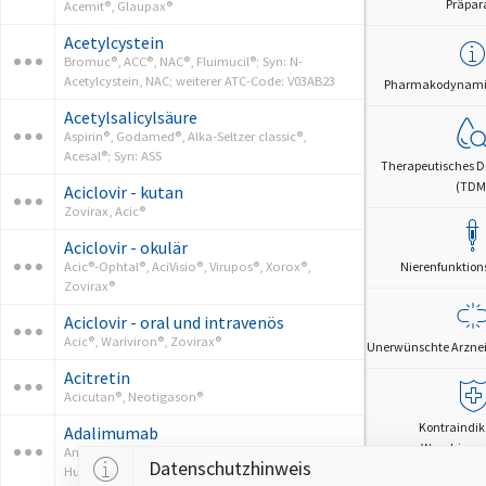
Präpar
Acemit®, Glaupax®
Acetylcystein
Bromuc®, ACC®, NAC®, Fluimucil®; Syn: N-
Acetylcystein, NAC; weiterer ATC-Code: V03AB23
Pharmakodynamik
Acetylsalicylsäure
Aspirin®, Godamed®, Alka-Seltzer classic®,
Acesal®; Syn: ASS
Therapeutisches D
(TDM
Aciclovir - kutan
Zovirax, Acic®
Aciclovir - okulär
Acic®-Ophtal®, AciVisio®, Virupos®, Xorox®,
Nierenfunktion
Zovirax®
Aciclovir - oral und intravenös
Acic®, Wariviron®, Zovirax®
Unerwünschte Arznei
Acitretin
Acicutan®, Neotigason®
Kontraindik
Adalimumab
Warnhinwe
Amgevita®, Amsparity®, Hukyndra®, Hulio®,
Datenschutzhinweis
Vorsichtsm
Humira®, Hyrimoz®, Idacio®, Imraldi®, Yuflyma®