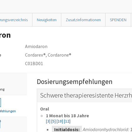
rungsverzeichnis
Neuigkeiten
Zusatzinformationen
SPENDEN
ron
Amiodaron
e
Cordarex®, Cordarone®
C01BD01
Dosierungsempfehlungen
ung
Schwere therapieresistente Herz
Oral
pfehlungen
1 Monat bis 18 Jahre
[3]
[5]
[10]
[12]
Initialdosis:
Amiodaronhydrochlorid: