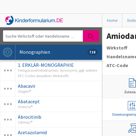
Home
Ände
Amioda
Wirkstoff
Monographien
728
Handelsnam
1. ERKLÄR-MONOGRAPHIE
ATC-Code
Fertigarzneimittelnamen, Synonyme, ggf. weitere
ATC-Codes desselben Wirkstoffs
Abacavir
Ziagen®
Zulass
Abatacept
Orencia®
Dosierungsem
Abrocitinib
Cibinqo®
Acetazolamid